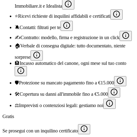
Immobiliare.it e Idealista
⭐
Ricevi richieste di inquilini affidabili e certificati
🔕
Contatti: filtrati per te
✍️
Contratto: modello, firma e registrazione in un click
🏠
Verbale di consegna digitale: tutto documentato, niente
sorprese
🏦
Incasso automatico del canone, ogni mese sul tuo conto
🛡️
Protezione su mancato pagamento fino a €15.000
🛠️
Copertura su danni all'immobile fino a €5.000
⚖️
Imprevisti o contenziosi legali: gestiamo noi
Gratis
Se prosegui con un inquilino certificato