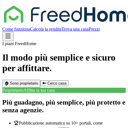
Come funziona
Calcola la rendita
Trova una casa
Prezzi
I piani FreedHome
Il modo più semplice e sicuro
per affittare.
🏠 Sono proprietario
🔑 Cerco casa
Proprietario
Affitta la tua casa
Più guadagno, più semplice,
più protetto
e
senza agenzie
.
🏆
Pubblicazione automatica su 10+ portali, come